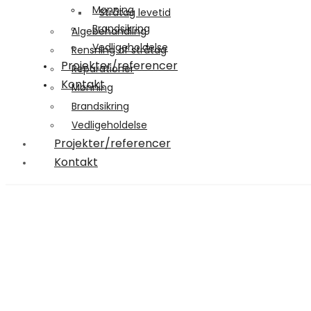
Mønning
Stråtag levetid
Brandsikring
Algebehandling
​Vedligeholdelse​
Rensning af stråtag
Projekter/referencer
Reparationer
Kontakt
Mønning
Brandsikring
​Vedligeholdelse​
Projekter/referencer
Kontakt