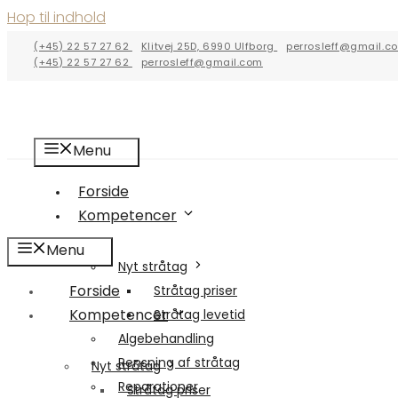
Hop til indhold
(+45) 22 57 27 62
Klitvej 25D, 6990 Ulfborg
perrosleff@gmail.c
(+45) 22 57 27 62
perrosleff@gmail.com
Menu
Forside
Kompetencer
Menu
Nyt stråtag
Forside
Stråtag priser
Kompetencer
Stråtag levetid
Algebehandling
Rensning af stråtag
Nyt stråtag
Reparationer
Stråtag priser