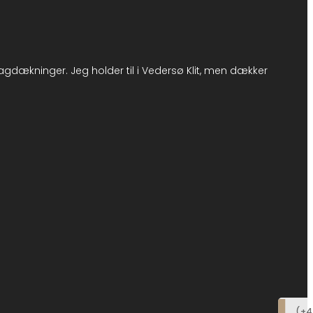
gdækninger. Jeg holder til i Vedersø Klit, men dækker
(+4