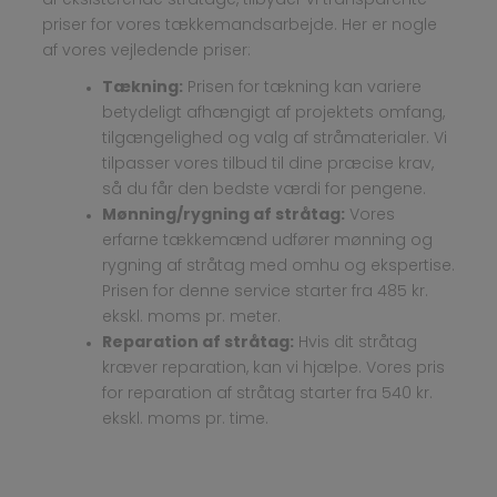
af eksisterende stråtage, tilbyder vi transparente
priser for vores tækkemandsarbejde. Her er nogle
af vores vejledende priser:
Tækning:
Prisen for tækning kan variere
betydeligt afhængigt af projektets omfang,
tilgængelighed og valg af stråmaterialer. Vi
tilpasser vores tilbud til dine præcise krav,
så du får den bedste værdi for pengene.
Mønning/rygning af stråtag:
Vores
erfarne tækkemænd udfører mønning og
rygning af stråtag med omhu og ekspertise.
Prisen for denne service starter fra 485 kr.
ekskl. moms pr. meter.
Reparation af stråtag:
Hvis dit stråtag
kræver reparation, kan vi hjælpe. Vores pris
for reparation af stråtag starter fra 540 kr.
ekskl. moms pr. time.