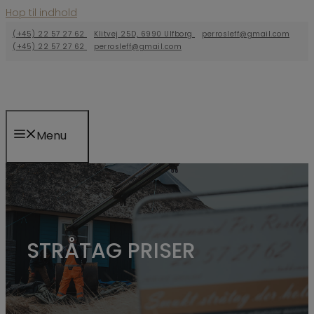
Hop til indhold
(+45) 22 57 27 62
Klitvej 25D, 6990 Ulfborg
perrosleff@gmail.com
(+45) 22 57 27 62
perrosleff@gmail.com
Menu
STRÅTAG PRISER