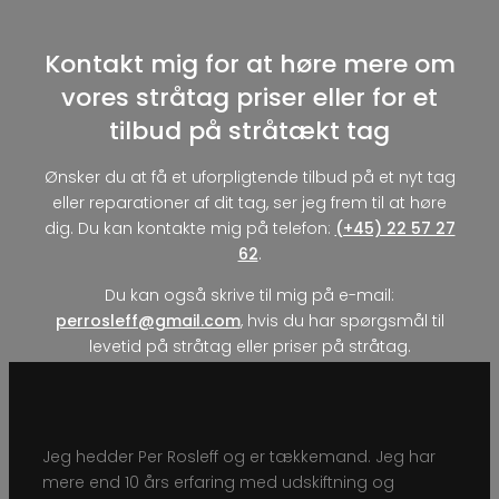
Kontakt mig for at høre mere om
vores stråtag priser eller for et
tilbud på stråtækt tag
Ønsker du at få et uforpligtende tilbud på et nyt tag
eller reparationer af dit tag, ser jeg frem til at høre
dig. Du kan kontakte mig på telefon:
(+45) 22 57 27
62
.
Du kan også skrive til mig på e-mail:
perrosleff@gmail.com
, hvis du har spørgsmål til
levetid på stråtag eller priser på stråtag.​​
Jeg hedder Per Rosleff og er tækkemand. Jeg har
mere end 10 års erfaring med udskiftning og